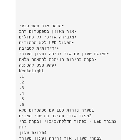
‫•מדמה אור שמש טבעי‬
‫•אור מאוזן בספקטרום רחב‬
‫•מגבירה אורכי גל כחולים‬
‫•תפעול ‪ LED‬ללא הבהובים‬
‫•ידידותית לסביבה‬
‫•תצוגת שעון עם אור זריחה ושעון מעורר‬
‫•בקרת בהירות הניתנת להתאמה מלאה‬
‫•שקע ‪ USB‬להטענה‬
‫‪KenkoLight‬‬
‫‪.1‬‬
‫‪.2‬‬
‫‪.3‬‬
‫‪.4‬‬
‫‪.5‬‬
‫‪.6‬‬
‫‪1‬מערך נורות ‪ LED‬עם ספקטרום מלא‬
‫‪2‬מפזר אור‪ -‬תמיכה בת שני מצבים‬
‫‪3‬מערך ‪ - LED‬כפתור הדלקה‪/‬כיבוי ובקרת בהי
רות‬
‫‪4‬תצוגת שעון‬
‫‪5‬בקרי שעון‪ ,‬אור זריחה ושעון מעורר‬