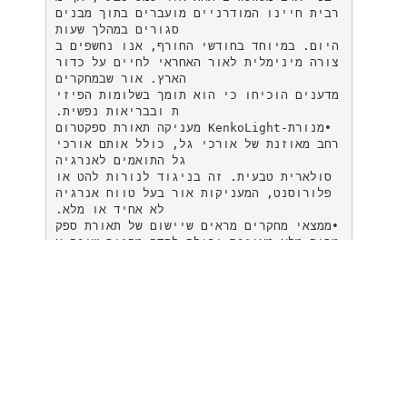
רבית חיינו המודרניים מועברים בתוך מבנים
סגורים במהלך שעות‬
‫היום‪ .‬במיוחד בחודשי החורף‪ ,‬אנו נחשפים ב
צורה מינימלית לאור האחראי לחיים על כדור
הארץ‪ .‬אור שבמחקרים‬
‫מדענים הוכיחו כי הוא תומך בשלומות הפיזי
ת ובבריאות נפשית‪.‬‬
‫•מנורת‪ KenkoLight-‬מעניקה תאורת ספקטרום
רחב מאוזנת של אורכי גל‪ ,‬כולל אותם אורכי
גל התואמים לאנרגיה‬
‫סולארית טבעית‪ .‬זה בניגוד לנורות להט או
פלורוסנט‪ ,‬המעניקות אור בעל טווח אנרגיה
לא אחיד או מלא‪.‬‬
‫•ממצאי מחקרים מראים שיישום של תאורת ספק
טרום מלא מאוזנת יכולה לקדם מחזור שינה‪-‬ע
רות בריא‬
‫ונורמלי‪ .‬ממצאים אלו תומכים בהשערה לפיה
חשיפה לאור זה בשעות הערב המוקדמות יכולה
לעזור למבוגרים‬
‫לישון טוב יותר בלילה‪ .‬מחקרים נוספים מצב
יעים על כך שתאורת ספקטרום מלא יכולה לעז
ור לשפר את השינה‬
‫ואת יכולת הלמידה של נערים מתבגרים‪.‬‬
‫•הטווח של אורכי הגל ב‪ KenkoLight -‬כולל
כמות מוגברת של אור כחול‪ ,‬המוכר כבעל פוט