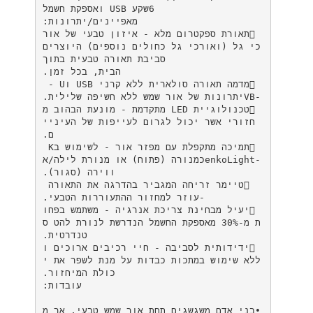
‫‪6‬שקע ‪ USB‬ואספקת חשמל‬
‫מאפיינים‪/‬יתרונות‪:‬‬
‫ ‪‬תאורת ספקטרום מלא ‪ -‬איזון טבעי של אור
כי גל (ואורכי גל כחולים נוספים) היוצרים
סביבת תאורה טבעית בתוך‬
‫הבית‪ ,‬בכל זמן‪.‬‬
‫ ‪‬מדמה תאורה סולארית ללא קרני ‪ USB‬ו‪ - U
VB-‬יתרונות של אור שמש ללא חשיפה שלילית‪.‬‬
‫ ‪‬טכנולוגיית ‪ LED‬מתקדמת ‪ -‬מונעת הבהוב מ
חזורי אשר יכול לגרום לעייפות של העיניי
ם‪.‬‬
‫ ‪‬תמיכה מתקפלת עם מפזר אור ‪ -‬לשימוש ב‪ K
enkoLight-‬כמנורה (פתוח) או מנורת לילה‪/‬א
ווירה (סגור)‪.‬‬
-‬עוזר למחזור ההתעוררות הטבעי‪.‬‬
‫ ‪‬יעיל מבחינת צריכת אנרגיה ‪ -‬משתמש בפחו
ת מ‪ 30%-‬מאספקת החשמל הנדרשת לנורת להט ס
טנדרטית‪.‬‬
‫ ‪‬ידידותית לסביבה ‪ -‬חיי רכיבים ארוכים ו
ללא שימוש במתכות כבדות על מנת לשפר את י
כולת המיחזור‪.‬‬
‫עובדות‪:‬‬
‫•בני אדם משגשגים תחת אור שמש טבעי‪ ,‬אך מ