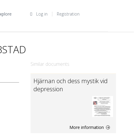
xplore
Log in
Registration
OBSTAD
Similar documents
Hjärnan och dess mystik vid
depression
More information