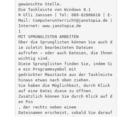
gewünschte Stelle.
Die Taskleiste von Windows 8.1
© Ulli Janssen | Tel: 089-82086618 | E-
Mail:
Computerunterricht@janotopia.de
|
Internet: www.janotopia.de
1
MIT SPRUNGLISTEN ARBEITEN
Über die Sprunglisten können Sie auch d
ie zuletzt bearbeiteten Dateien
aufrufen – oder auch Dateien, die Ihnen
wichtig sind.
Diese Sprunglisten finden Sie, indem Si
e ein Programmsymbol mit
gedrückter Maustaste aus der Taskleiste
hinaus etwas nach oben ziehen.
Sie haben die Möglichkeit, durch Klick
auf eine Datei diese zu öffnen.
Zusätzlich können Sie durch Klick auf d
en Pin
, der rechts neben einem
Dateinamen erscheint, sobald Sie darauf
zeigen, eine Datei an die Liste
anheften, oder durch Klick auf
wieder aus der Liste entfernen.
Oder Sie klicken den Dateieintrag mit d